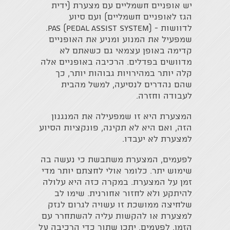
יש אופניים חשמליים עם מצערת (ידית
הגז לאופניים חשמליים) ועם סיוע
לדוושות - PAS (Pedal Assist System).
שמפעיל את המנוע ומניע את האופניים
קדימה באופן עצמאי גם כשאתם לא
מדוושים בפדלים. הרכיבה באופניים אלה
קלה יותר במהירויות גבוהות יותר, כך
שהם נהדרים לנסיעה, למשל מהבית
לעבודה וחזרה.
המצערת היא זו שמפעילה את המנגנון
הזה, ואם היא לא תקינה, פונקציות הסיוע
למצערת לא יעבדו.
לפעמים, המצערת משתבשת כי נעשה בה
שימוש יתר. כלומר אולי לחצתם יותר מדי
זמן על המצערת. במקרה כזה היא עלולה
להיתקע ולא לחזור אחורנית. שימו לב
שלחיצה ממושכת זו עשויה לגרום לנזק
למצערת או להקשות עליה להשתחרר עם
הזמן. לפעמים, יתכן שתוך כדי הרכיבה על