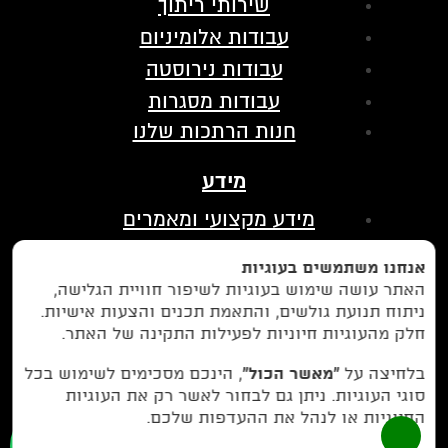
שירותי ריתוך
עבודות אלומיניום
עבודות נירוסטה
עבודות מסגרות
חנות הרתכות שלנו
מידע
מידע מקצועי ומאמרים
הצהרת נגישות
אנחנו משתמשים בעוגיות
מדיניות פרטיות
האתר עושה שימוש בעוגיות לשיפור חוויית הגלישה,
ניתוח תנועת גולשים, והתאמת תכנים והצעות אישיות.
בין לקוחותינו
חלק מהעוגיות חיוניות לפעילות התקינה של האתר.
לחצו כאן כדי לנווט אלינו בווייז
בלחיצה על
“מאשר הכול”
, הינכם מסכימים לשימוש בכל
סוגי העוגיות. ניתן גם לבחור לאשר רק את העוגיות
החיוניות או לנהל את ההעדפות שלכם.
077-9972971
או חייגו עכשיו -