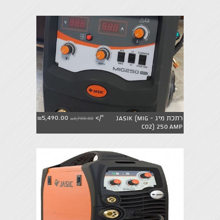
5,490.00
"/>
רתכת מיג Jasik (MIG -
6,700.00
₪
₪
co2ׁ) 250 AMP