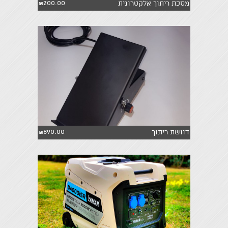
200.00
מסכת ריתוך אלקטרונית
₪
890.00
דוושת ריתוך
₪