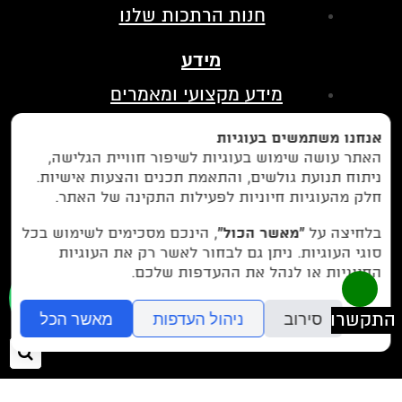
חנות הרתכות שלנו
מידע
מידע מקצועי ומאמרים
הצהרת נגישות
אנחנו משתמשים בעוגיות
מדיניות פרטיות
האתר עושה שימוש בעוגיות לשיפור חוויית הגלישה,
ניתוח תנועת גולשים, והתאמת תכנים והצעות אישיות.
בין לקוחותינו
חלק מהעוגיות חיוניות לפעילות התקינה של האתר.
לחצו כאן כדי לנווט אלינו בווייז
בלחיצה על
“מאשר הכול”
, הינכם מסכימים לשימוש בכל
סוגי העוגיות. ניתן גם לבחור לאשר רק את העוגיות
החיוניות או לנהל את ההעדפות שלכם.
077-9972971
או חייגו עכשיו -
סירוב
ניהול העדפות
מאשר הכל
חיפ