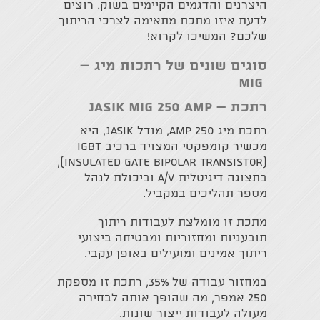
היצרנים והדגמים הקיימים בשוק. רוצים
לדעת איזו מתכת מתאימה לצרכי הריתוך
שלכם? המשיכו לקרוא!
סוגים שונים של רתכות מיג –
MIG
רתכת –
JASIK MIG 250 Amp
רתכת מיג 250 AMP, מודל JASIK, היא
מכשיר קומפקטי המצויד ברכיב IGBT
(Insulated Gate Bipolar Transistor),
בתצוגה דיגיטלית A/V וביכולת לנהל
מספר תהליכים במקביל.
מתכת זו מומלצת לעבודות ריתוך
תובעניות ומחזוריות ומבטיחה ביצועי
ריתוך אמינים ומועילים באופן עקבי.
במחזור עבודה של 35%, רתכת זו מספקת
250 אמפר, מה שהופך אותה לבחירה
מעולה לעבודות ייצור שונות.