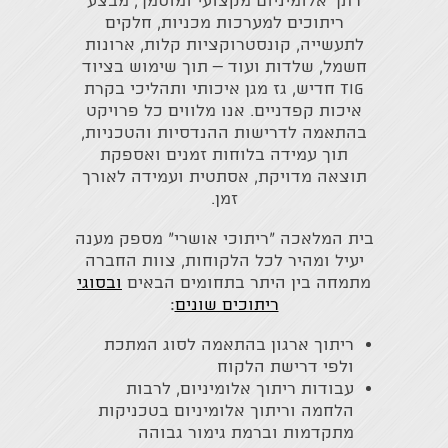
רתך אלומיניום מקצועי ומוסמך, מבצע
ריתוכים למערכות מכניות, חלקים
לתעשייה, קונסטרוקציות קלות, ארונות
חשמל, שלדות ועוד – תוך שימוש בציוד
TIG חדיש, גז מגן איכותי ותהליכי בקרת
איכות קפדניים. אנו מלווים כל פרויקט
בהתאמה לדרישות ההנדסיות והטכניות,
תוך עמידה בלוחות זמנים ואספקת
תוצאה מדויקת, אסתטית ועמידה לאורך
זמן.
בית המלאכה "ריתוכי אושרי" מספק מענה
יעיל ומהיר לכל הלקוחות, צוות החברה
מתמחה בין היתר בתחומים הבאים
ובסוגי
ריתוכים שונים
:
ריתוך ארגון בהתאמה לסוג המתכת
ולפי דרישת הלקוח
עבודות ריתוך אלומיניום, לרבות
הלחמה וריתוך אלומיניום בטכניקות
מתקדמות וברמת גימור גבוהה