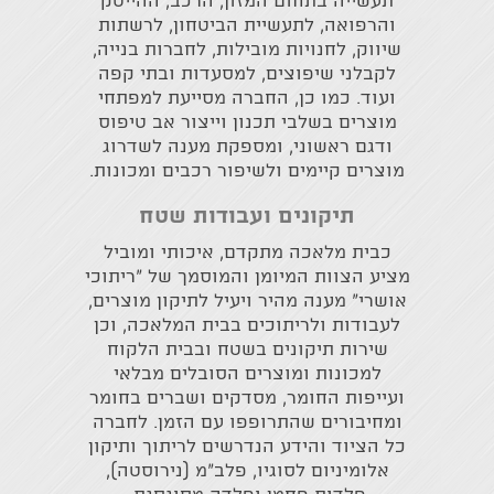
תעשייה בתחום המזון, הרכב, ההייטק
והרפואה, לתעשיית הביטחון, לרשתות
שיווק, לחנויות מובילות, לחברות בנייה,
לקבלני שיפוצים, למסעדות ובתי קפה
ועוד. כמו כן, החברה מסייעת למפתחי
מוצרים בשלבי תכנון וייצור אב טיפוס
ודגם ראשוני, ומספקת מענה לשדרוג
מוצרים קיימים ולשיפור רכבים ומכונות.
תיקונים ועבודות שטח
כבית מלאכה מתקדם, איכותי ומוביל
מציע הצוות המיומן והמוסמך של "ריתוכי
אושרי" מענה מהיר ויעיל לתיקון מוצרים,
לעבודות ולריתוכים בבית המלאכה, וכן
שירות תיקונים בשטח ובבית הלקוח
למכונות ומוצרים הסובלים מבלאי
ועייפות החומר, מסדקים ושברים בחומר
ומחיבורים שהתרופפו עם הזמן. לחברה
כל הציוד והידע הנדרשים לריתוך ותיקון
אלומיניום לסוגיו, פלב"מ (נירוסטה),