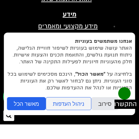
מידע
מידע מקצועי ומאמרים
הצהרת נגישות
אנחנו משתמשים בעוגיות
מדיניות פרטיות
האתר עושה שימוש בעוגיות לשיפור חוויית הגלישה,
ניתוח תנועת גולשים, והתאמת תכנים והצעות אישיות.
בין לקוחותינו
חלק מהעוגיות חיוניות לפעילות התקינה של האתר.
לחצו כאן כדי לנווט אלינו בווייז
בלחיצה על
“מאשר הכול”
, הינכם מסכימים לשימוש בכל
סוגי העוגיות. ניתן גם לבחור לאשר רק את העוגיות
החיוניות או לנהל את ההעדפות שלכם.
077-9972971
או חייגו עכשיו -
סירוב
ניהול העדפות
מאשר הכל
חיפ