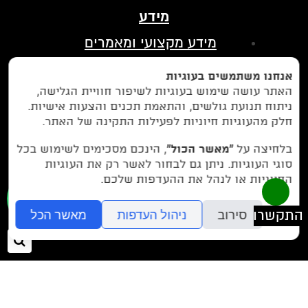
מידע
מידע מקצועי ומאמרים
הצהרת נגישות
אנחנו משתמשים בעוגיות
מדיניות פרטיות
האתר עושה שימוש בעוגיות לשיפור חוויית הגלישה,
ניתוח תנועת גולשים, והתאמת תכנים והצעות אישיות.
בין לקוחותינו
חלק מהעוגיות חיוניות לפעילות התקינה של האתר.
לחצו כאן כדי לנווט אלינו בווייז
בלחיצה על
“מאשר הכול”
, הינכם מסכימים לשימוש בכל
סוגי העוגיות. ניתן גם לבחור לאשר רק את העוגיות
החיוניות או לנהל את ההעדפות שלכם.
077-9972971
או חייגו עכשיו -
סירוב
ניהול העדפות
מאשר הכל
חיפ