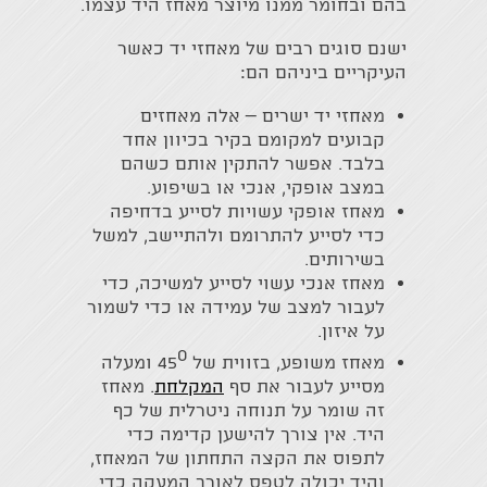
בהם ובחומר ממנו מיוצר מאחז היד עצמו.
ישנם סוגים רבים של מאחזי יד כאשר
העיקריים ביניהם הם:
מאחזי יד ישרים – אלה מאחזים
קבועים למקומם בקיר בכיוון אחד
בלבד. אפשר להתקין אותם כשהם
במצב אופקי, אנכי או בשיפוע.
מאחז אופקי עשויות לסייע בדחיפה
כדי לסייע להתרומם ולהתיישב, למשל
בשירותים.
מאחז אנכי עשוי לסייע למשיכה, כדי
לעבור למצב של עמידה או כדי לשמור
על איזון.
o
מאחז משופע, בזווית של 45
ומעלה
מסייע לעבור את סף
המקלחת
. מאחז
זה שומר על תנוחה ניטרלית של כף
היד. אין צורך להישען קדימה כדי
לתפוס את הקצה התחתון של המאחז,
והיד יכולה לטפס לאורך המעקה כדי