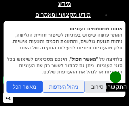
מידע
מידע מקצועי ומאמרים
הצהרת נגישות
אנחנו משתמשים בעוגיות
מדיניות פרטיות
האתר עושה שימוש בעוגיות לשיפור חוויית הגלישה,
ניתוח תנועת גולשים, והתאמת תכנים והצעות אישיות.
בין לקוחותינו
חלק מהעוגיות חיוניות לפעילות התקינה של האתר.
לחצו כאן כדי לנווט אלינו בווייז
בלחיצה על
“מאשר הכול”
, הינכם מסכימים לשימוש בכל
סוגי העוגיות. ניתן גם לבחור לאשר רק את העוגיות
החיוניות או לנהל את ההעדפות שלכם.
077-9972971
או חייגו עכשיו -
סירוב
ניהול העדפות
מאשר הכל
חיפ