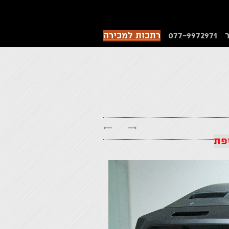
077-9972971
רתכות למכירה
←
→
פת