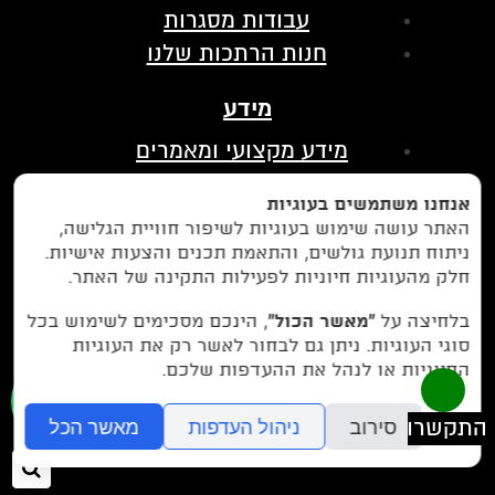
עבודות מסגרות
חנות הרתכות שלנו
מידע
מידע מקצועי ומאמרים
הצהרת נגישות
אנחנו משתמשים בעוגיות
מדיניות פרטיות
האתר עושה שימוש בעוגיות לשיפור חוויית הגלישה,
ניתוח תנועת גולשים, והתאמת תכנים והצעות אישיות.
בין לקוחותינו
חלק מהעוגיות חיוניות לפעילות התקינה של האתר.
לחצו כאן כדי לנווט אלינו בווייז
בלחיצה על
“מאשר הכול”
, הינכם מסכימים לשימוש בכל
סוגי העוגיות. ניתן גם לבחור לאשר רק את העוגיות
החיוניות או לנהל את ההעדפות שלכם.
077-9972971
או חייגו עכשיו -
סירוב
ניהול העדפות
מאשר הכל
חיפ