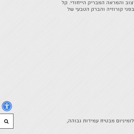
וב והמראה המבריק הייחודי. קל
פני קורוזיה והברק הטבעי של
נ
לומיניום מבטיח עמידות גבוהה,
חי