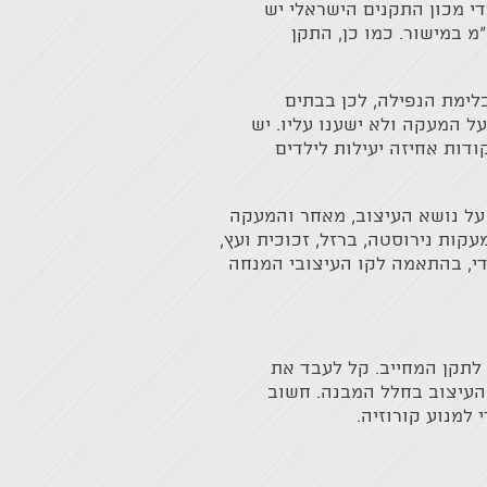
י מכון התקנים הישראלי יש
קה בגובה של 90 ס"מ לפחות, במידה וקיים שיפוע בגרם המדרגות, או בגובה של 105 ס"מ במישור. כמו כן, התקן
לימת הנפילה, לכן בבתים
על המעקה ולא ישענו עליו. יש
ודות אחיזה יעילות לילדים
על נושא העיצוב, מאחר והמעקה
קות נירוסטה, ברזל, זכוכית ועץ,
ודי, בהתאמה לקו העיצובי המנחה
לתקן המחייב. קל לעבד את
 העיצוב בחלל המבנה. חשוב
למנוע קורוזיה.