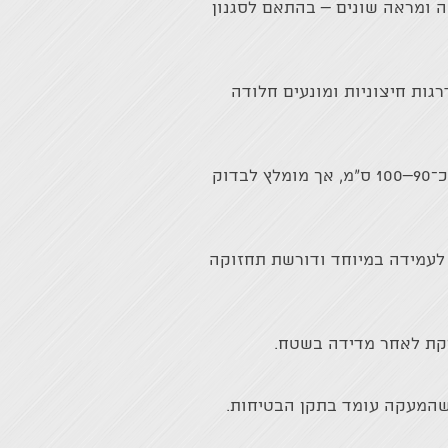
קה ומראה שונים – בהתאם לסגנון
גות חיצוניות ומונעים חלודה
גובה המעקה נקבע לפי תקן ישראלי ומטרתו להבטיח בטיחות מלאה. בדרך כלל מדובר בגובה של כ־90–100 ס"מ, אך מומלץ לבדוק
 לעמידה במיוחד ודורשת תחזוקה
יקת לאחר מדידה בשטח.
 שהמעקה עומד בתקן הבטיחות.