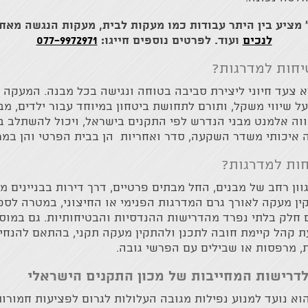
 מציע בין היתר עבודות כמו מעקות לבית, מעקות הנגשה מאחז
לנכים
ועוד. לפרטים נוספים חייגו:
077-9972971
יחות למדרגות?
צעד חיוני ליצירת סביבה בטוחה ונגישה בכל מבנה. המעקה מ
ל שיווי משקל, ותורם לתחושת ביטחון במיוחד עבור ילדים, מבו
וה אלמנט מבני הנדרש לפי התקנים בישראל, ויכול להשתלב בא
איכותי משדר השקעה, סדר ואחריות הן בבית הפרטי והן במרח
חות למדרגות?
ן רחב של מבנים, החל מבתים פרטיים, דרך דירות בבניינים מ
ין מעקה לאורך גרם המדרגות הפנימי או החיצוני, במטרה לספק
ם חלק בלתי נפרד מהדרישות ההנדסיות והבטיחותיות. גם במוסד
ת קהל קיימת חובה לתכנן ולהתקין מעקה תקני, בהתאם להנחיו
ת, מרפסות או שבילים עם הפרשי גובה.
דרישות המחייבות של מכון התקנים הישראלי
א נועד למנוע נפילות מגובה העלולות לגרום לפציעות חמורות 