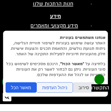
חנות הרתכות שלנו
מידע
מידע מקצועי ומאמרים
הצהרת נגישות
אנחנו משתמשים בעוגיות
מדיניות פרטיות
האתר עושה שימוש בעוגיות לשיפור חוויית הגלישה,
ניתוח תנועת גולשים, והתאמת תכנים והצעות אישיות.
בין לקוחותינו
חלק מהעוגיות חיוניות לפעילות התקינה של האתר.
לחצו כאן כדי לנווט אלינו בווייז
בלחיצה על
“מאשר הכול”
, הינכם מסכימים לשימוש בכל
סוגי העוגיות. ניתן גם לבחור לאשר רק את העוגיות
החיוניות או לנהל את ההעדפות שלכם.
077-9972971
או חייגו עכשיו -
סירוב
ניהול העדפות
מאשר הכל
חיפ