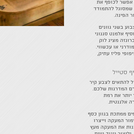
 אפשר לכופף את
 שמסוגל להתמודד
ר הפינה.
ע בשני גוונים
סיף אלמנט סגנוני
רונזה מציג לוק
דרני או עכשווי.
פופי פליז עתיק,
 סטייל
ל להתאים לצבע קיר
רם המדרגות שלכם.
 יותר את רמת
ה אלגנטית.
ם ממתכת בגוון כסף
ימור המעקה וייצרו
נות את המעקה מעץ
וליצור ניגוד נעים