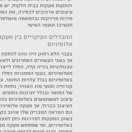
והתקנת מעקות בבית הלקוח, יש מג
עיצובים מרהיבים לבחירה, את המע
מידות מדויקות ובהתאמה מושלמת 
תקציבו וטעמו האישי.
ההבדלים העיקריים בין מעק
אלומיניום
בעבר הלא רחוק היה נהוג להתקין 
אך בשני העשורים האחרונים ולאו
טכנולוגיות בנייה קלה, החלו לייצר
מאלומיניום. בענף המסגרות החלו
באלומיניום בגלל עלויות החומר, ע
קורוזיה ופגעי מזג האוויר, נוחות
של החומר ובגלל יתרונות נוספים. 
עיצוב למשתמשים באלומיניום בהש
העיצוב בברזל, אך מעקה אלומיניום
וגם המראה המבריק שלו אהוב בקרב
בשוק המעקות למדרגות ניתן למצו
באלומיניום, ומי שמחפש מעקה מקו
וייחודי, לרוב יעדיף להזמין מעקה 