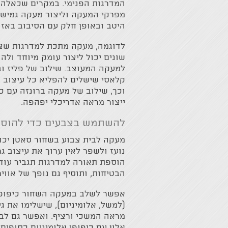
המדרגות הפנימי. במקרים שכאלה
מפרקי המעקה וליצור מעקה גמיש
היטב ובאופן חלק עם הסיבוב באזו
לדוגמה, מעקה מתכת למדרגות שצבו
שונים יכול ליצור עומק מיוחד ולהו
למעקה המעוצב. שילוב של פליז וב
קלאסי שישלים להפליא כל עיצוב מו
וכך, שילוב של מעקה ברונזה עם כי
ייצור מראה אדריכלי יפהפה.
להשתמש בצבעים כדי להוסיף
מעקה לבית צבוע בשחור סאטן יכו
נועז ולשפר לאין ערוך את עיצוב ג
הוספת תאורה למדרגות תגביר עוד
הבטיחות, ותוסיף גם נופך של אוויר
אפשר לשלב במעקה השחור כיפופי
(למשל, אלומיניום), שישלימו את ג
מראה המשכי ורציף. ואפשר גם לב
אלון עם כיפופי אלומיניום כסופים, 