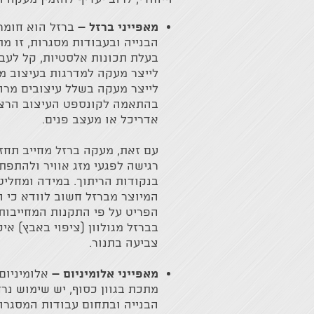
מאפייני ברזל –
ברזל הוא חומר
הבנייה ובעבודות מסגרות, זו 
בעלת תכונות אלסטיות, קל לעבו
לייצר מעקה למדרגות בעיצוב מקור
לייצר מעקה בשלל עיצובים מרהי
בהתאמה לקונספט העיצוב הרצוי
אדריכל או מעצב פנים.
עם זאת, מעקה ברזל מחייב תח
רגישה לפגעי מזג אוויר ולהתפתח
בנקודות הריתוך. במידה ומחליט
המיוצר מברזל חשוב לוודא כי ה
הפריט על פי התקנות המחייבות
בברזל מגולוון (ציפוי באבץ) אי
צביעה בתנור.
מאפייני אלומיניום –
אלומיניום,
מתכת בגוון כסוף, יש שימוש נר
הבנייה ובתחום עבודות המסגרות