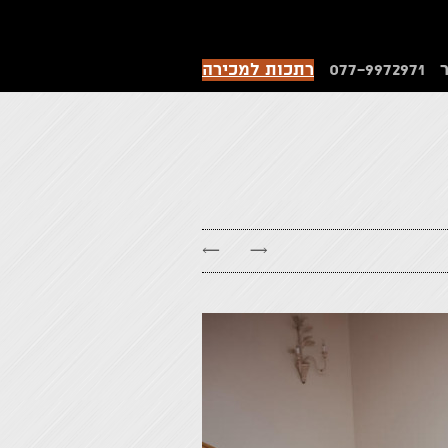
077-9972971
רתכות למכירה
←
→