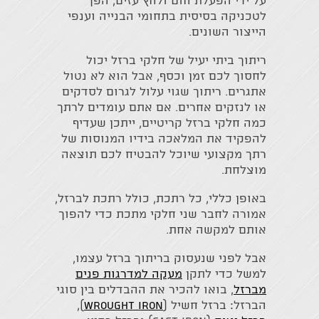
על ידי הפעלת חום ולחץ עזים, הפך
לטכניקה בסיסית בתחומי הבנייה וענפי
הייצור השונים.
ריתוך ביתי יעיל של חלקי ברזל יכול
לחסוך לכם זמן וכסף, אבל הוא לא נטול
אתגרים. ריתוך שגוי עלול לגרום לסדקים
או לנזקים אחרים. אם אתם עומדים לרתך
כמה חלקי ברזל קריטיים, ייתכן שעדיף
להפקיד את המלאכה בידיו המנוסות של
רתך מקצועי שיוכל להבטיח לכם תוצאה
מוצלחת.
באופן כללי, כל רתכת, כולל רתכת לברזל,
אמורה לחבר שני חלקי מתכת כדי להפוך
אותם למקשה אחת.
אבל לפני שנעסוק בריתוך ברזל עצמו,
למשל כדי לתקן
מעקה למדרגות פנים
מברזל
, בואו להכיר את ההבדלים בין סוגי
הברזל: ברזל חשיל (
Wrought iron
),