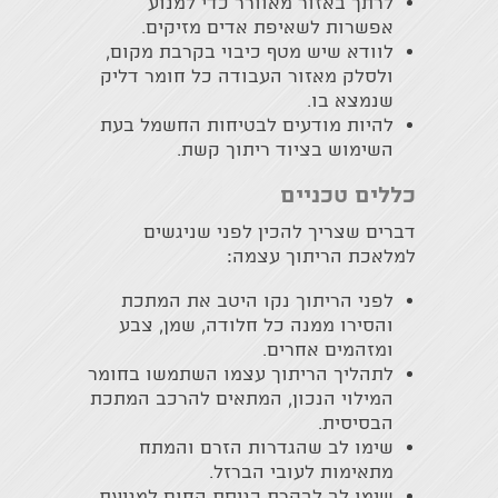
לרתך באזור מאוורר כדי למנוע
אפשרות לשאיפת אדים מזיקים.
לוודא שיש מטף כיבוי בקרבת מקום,
ולסלק מאזור העבודה כל חומר דליק
שנמצא בו.
להיות מודעים לבטיחות החשמל בעת
השימוש בציוד ריתוך קשת.
כללים טכניים
דברים שצריך להכין לפני שניגשים
למלאכת הריתוך עצמה:
לפני הריתוך נקו היטב את המתכת
והסירו ממנה כל חלודה, שמן, צבע
ומזהמים אחרים.
לתהליך הריתוך עצמו השתמשו בחומר
המילוי הנכון, המתאים להרכב המתכת
הבסיסית.
שימו לב שהגדרות הזרם והמתח
מתאימות לעובי הברזל.
שימו לב לבקרת כניסת החום למניעת