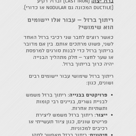
ברזל יצוק
(Cast iron) וברזל רקיע
(Ductile המכונה גם Nodular או כדורי).
ריתוך ברזל – עבור אלו יישומים
הוא שימושי?
כאשר רוצים לחבר שני רכיבי ברזל האחד
לשני, פשוט מרתכים אותם. בין אם מדובר
בריתוך ברזל כדי לבנות סורגים למרפסת
או שער לחצר – חלק מתהליך הבנייה
יהיה כרוך בריתוך ברזל.
ריתוך ברזל שימושי עבור יישומים רבים
ושונים, כגון:
פרויקטים בבנייה
: ריתוך ברזל משמש
לבניית גשרים, בניינים רבי קומות
ותשתיות אחרות.
ייצור
: ריתוך ברזל משמש ליצירת
פריטים שונים, כגון ציוד תעשייתי או
רכיבים למכוניות.
תיקונים
: ריתוך ברזל מאפשר לתקן