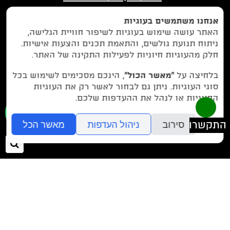
הצהרת נגישות
אנחנו משתמשים בעוגיות
מדיניות פרטיות
האתר עושה שימוש בעוגיות לשיפור חוויית הגלישה,
ניתוח תנועת גולשים, והתאמת תכנים והצעות אישיות.
בין לקוחותינו
חלק מהעוגיות חיוניות לפעילות התקינה של האתר.
לחצו כאן כדי לנווט אלינו בווייז
בלחיצה על
“מאשר הכול”
, הינכם מסכימים לשימוש בכל
סוגי העוגיות. ניתן גם לבחור לאשר רק את העוגיות
החיוניות או לנהל את ההעדפות שלכם.
077-9972971
או חייגו עכשיו -
סירוב
ניהול העדפות
מאשר הכל
חיפ
folyou
חנות אונליין בקלות