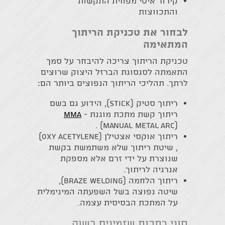
קירור איטי מפחית התקשות
והתכווצות
לבחור את טכניקת הריתוך
המתאימה
טכניקת הריתוך צריכה להיבחר על סמך
התאמתה לסגסוגת הברזל היצוק שרוצים
לרתך. תהליכי הריתוך הנפוצים ביותר הם:
ריתוך סטיק (Stick), הידוע גם בשם
ריתוך קשת מתכת מוגנת -
MMA
(Manual Metal Arc) .
ריתוך אוקסי אצטילן (Oxy acetylene)
, שיטת ריתוך שלא משתמשת בקשת
שנוצרת על ידי זרם אלא מספקת
אנרגיה לריתוך.
ריתוך הלחמה (Braze welding),
שיטה נפוצה בשל השפעתה המינימלית
על המתכת הבסיסית עצמה.
סוגי רתכות שזמינים בשוק